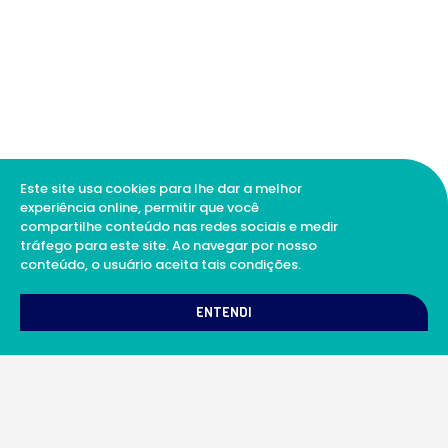
Este site usa cookies para lhe dar a melhor
experiência online, permitir que você
compartilhe conteúdo nas redes sociais e medir
tráfego para este site. Ao navegar por nosso
conteúdo, o usuário aceita tais condições.
1
Como podemos te ajudar?
ENTENDI