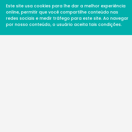
Este site usa cookies para lhe dar a melhor experiência
online, permitir que você compartilhe conteúdo nas
redes sociais e medir tráfego para este site. Ao navegar
por nosso conteúdo, o usuário aceita tais condições.
A Soul Science proporciona uma rede inte
profissionais da ciência qualificados para 
além de proporcionar suporte digital de ex