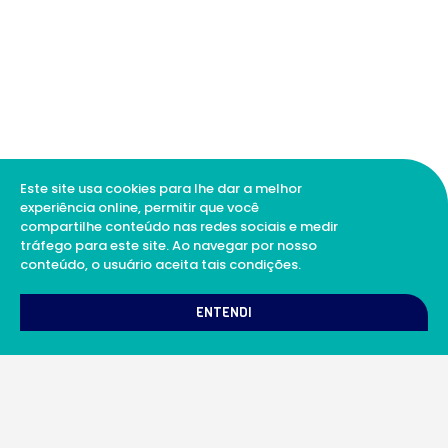
Este site usa cookies para lhe dar a melhor
experiência online, permitir que você
compartilhe conteúdo nas redes sociais e medir
tráfego para este site. Ao navegar por nosso
conteúdo, o usuário aceita tais condições.
1
Como podemos te ajudar?
ENTENDI