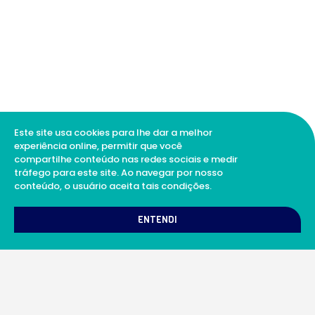
Este site usa cookies para lhe dar a melhor
experiência online, permitir que você
compartilhe conteúdo nas redes sociais e medir
tráfego para este site. Ao navegar por nosso
conteúdo, o usuário aceita tais condições.
1
Como podemos te ajudar?
ENTENDI