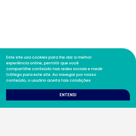
Este site usa cookies para lhe dar a melhor
experiência online, permitir que você
compartilhe conteúdo nas redes sociais e medir
tráfego para este site. Ao navegar por nosso
conteúdo, o usuário aceita tais condições.
1
Como podemos te ajudar?
ENTENDI