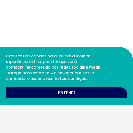
Este site usa cookies para lhe dar a melhor
experiência online, permitir que você
compartilhe conteúdo nas redes sociais e medir
tráfego para este site. Ao navegar por nosso
conteúdo, o usuário aceita tais condições.
1
Como podemos te ajudar?
ENTENDI