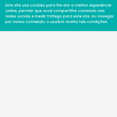
Este site usa cookies para lhe dar a melhor experiência
online, permitir que você compartilhe conteúdo nas
redes sociais e medir tráfego para este site. Ao navegar
por nosso conteúdo, o usuário aceita tais condições.
A Soul Science proporciona uma rede inte
profissionais da ciência qualificados para 
além de proporcionar suporte digital de ex