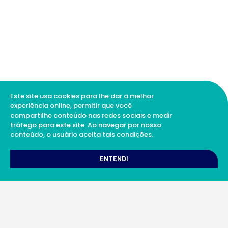
Este site usa cookies para lhe dar a melhor
experiência online, permitir que você
compartilhe conteúdo nas redes sociais e medir
tráfego para este site. Ao navegar por nosso
conteúdo, o usuário aceita tais condições.
1
Como podemos te ajudar?
ENTENDI