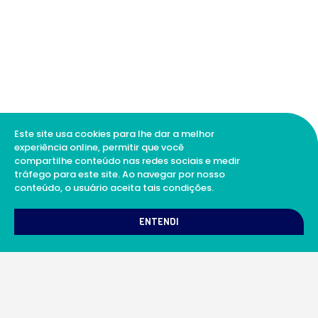
Este site usa cookies para lhe dar a melhor
experiência online, permitir que você
compartilhe conteúdo nas redes sociais e medir
tráfego para este site. Ao navegar por nosso
conteúdo, o usuário aceita tais condições.
1
Como podemos te ajudar?
ENTENDI