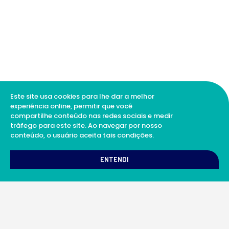
Este site usa cookies para lhe dar a melhor
experiência online, permitir que você
compartilhe conteúdo nas redes sociais e medir
tráfego para este site. Ao navegar por nosso
conteúdo, o usuário aceita tais condições.
1
Como podemos te ajudar?
ENTENDI