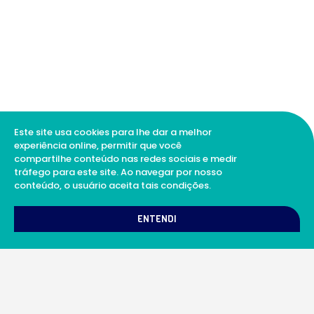
Este site usa cookies para lhe dar a melhor
experiência online, permitir que você
compartilhe conteúdo nas redes sociais e medir
tráfego para este site. Ao navegar por nosso
conteúdo, o usuário aceita tais condições.
1
Como podemos te ajudar?
ENTENDI