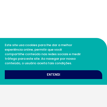
Este site usa cookies para lhe dar a melhor
experiência online, permitir que você
compartilhe conteúdo nas redes sociais e medir
tráfego para este site. Ao navegar por nosso
conteúdo, o usuário aceita tais condições.
1
Como podemos te ajudar?
ENTENDI