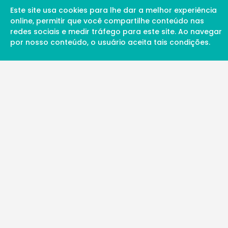
Este site usa cookies para lhe dar a melhor experiência
online, permitir que você compartilhe conteúdo nas
redes sociais e medir tráfego para este site. Ao navegar
por nosso conteúdo, o usuário aceita tais condições.
A Soul Science proporciona uma rede inte
profissionais da ciência qualificados para 
além de proporcionar suporte digital de ex