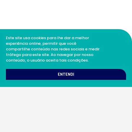
Este site usa cookies para lhe dar a melhor
experiência online, permitir que você
compartilhe conteúdo nas redes sociais e medir
tráfego para este site. Ao navegar por nosso
conteúdo, o usuário aceita tais condições.
1
Como podemos te ajudar?
ENTENDI
A Soul Science proporciona uma rede integrada